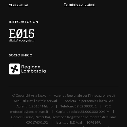
Area stampa
Termini e condizioni
INTEGRATO CON
SOCIO UNICO
© Copyright Aria S.p.A. - Azienda Regionale per l'Innovazione e gli
Acquisti Tutti i diritti riservati - Società unipersonale Piazza Gae
Aulenti, 1 20154 Milano | Telefono 39.02 39331.1 | PEC
protocollo@pec.ariaspa.it | Capitale sociale 25.000.000,00 € i.v. |
Codice Fiscale, Partita IVA, Iscrizione Registro delle Imprese di Milano
05017630152 | Iscritta al R.E.A. al n°1096149.