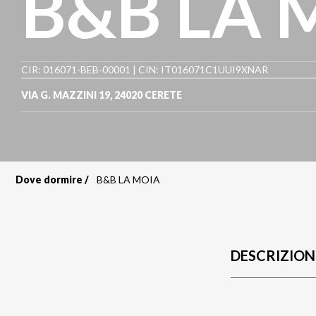
B&B LA 
CIR: 016071-BEB-00001 | CIN: IT016071C1UUI9XNAR
VIA G. MAZZINI 19
,
24020
CERETE
Dove dormire
B&B LA MOIA
Briciole
di
pane
DESCRIZION