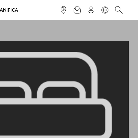
IANIFICA
INFOPOINT
NEWSLETTER
ISCRIVITI
LINGUA
CERCA