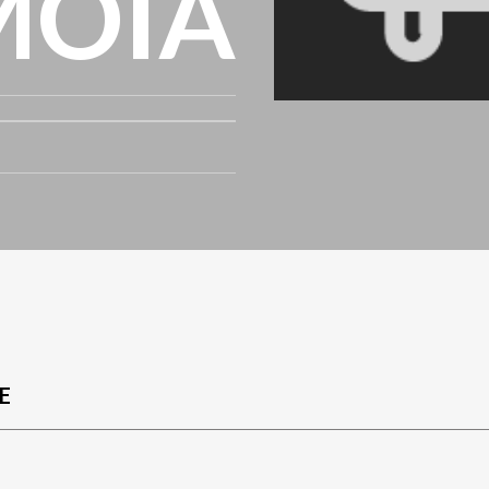
MOIA
E