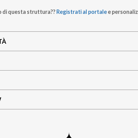
o di questa struttura??
Registrati al portale
e personaliz
TÀ
W