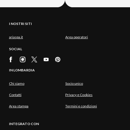
I NOSTRI SITI
ariaspa.it
Area operatori
SOCIAL
IN LOMBARDIA
Chi siamo
Socio unico
Contatti
Privacy e Cookies
Area stampa
Termini e condizioni
INTEGRATO CON