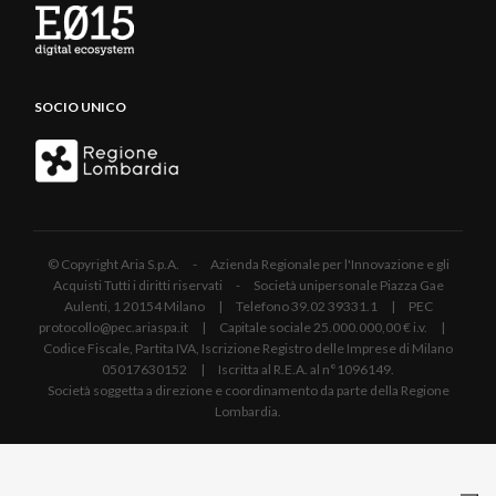
SOCIO UNICO
© Copyright Aria S.p.A. - Azienda Regionale per l'Innovazione e gli
Acquisti Tutti i diritti riservati - Società unipersonale Piazza Gae
Aulenti, 1 20154 Milano | Telefono 39.02 39331.1 | PEC
protocollo@pec.ariaspa.it | Capitale sociale 25.000.000,00 € i.v. |
Codice Fiscale, Partita IVA, Iscrizione Registro delle Imprese di Milano
05017630152 | Iscritta al R.E.A. al n°1096149.
Società soggetta a direzione e coordinamento da parte della Regione
Lombardia.