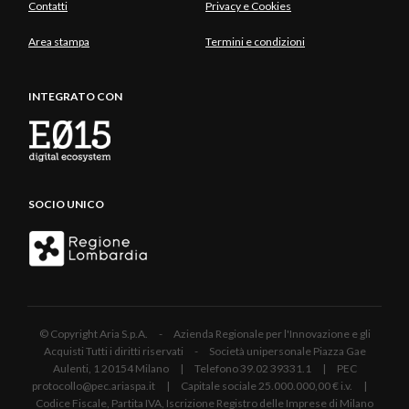
Contatti
Privacy e Cookies
Area stampa
Termini e condizioni
INTEGRATO CON
SOCIO UNICO
© Copyright Aria S.p.A. - Azienda Regionale per l'Innovazione e gli
Acquisti Tutti i diritti riservati - Società unipersonale Piazza Gae
Aulenti, 1 20154 Milano | Telefono 39.02 39331.1 | PEC
protocollo@pec.ariaspa.it | Capitale sociale 25.000.000,00 € i.v. |
Codice Fiscale, Partita IVA, Iscrizione Registro delle Imprese di Milano