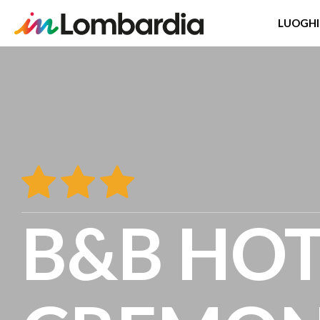
LUOGHI
Salta
al
contenuto
principale
B&B HOT