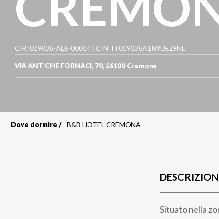
CREMO
CIR: 019036-ALB-00014 | CIN: IT019036A1IWUEZFNL
VIA ANTICHE FORNACI, 70
,
26100
Cremona
Dove dormire
B&B HOTEL CREMONA
Briciole
di
pane
DESCRIZION
Situato nella z