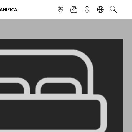
IANIFICA
INFOPOINT
NEWSLETTER
ISCRIVITI
LINGUA
CERCA