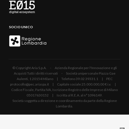
SOCIO UNICO
© Copyright Aria S.p.A. - Azienda Regionale per l'Innovazione e gli
Acquisti Tutti i diritti riservati - Società unipersonale Piazza Gae
Aulenti, 1 20154 Milano | Telefono 39.02 39331.1 | PEC
protocollo@pec.ariaspa.it | Capitale sociale 25.000.000,00 € i.v. |
Codice Fiscale, Partita IVA, Iscrizione Registro delle Imprese di Milano
05017630152 | Iscritta al R.E.A. al n°1096149.
Società soggetta a direzione e coordinamento da parte della Regione
Lombardia.