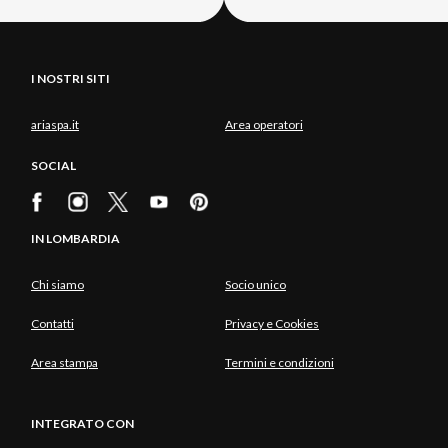
I NOSTRI SITI
ariaspa.it
Area operatori
SOCIAL
IN LOMBARDIA
Chi siamo
Socio unico
Contatti
Privacy e Cookies
Area stampa
Termini e condizioni
INTEGRATO CON