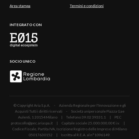
Area stampa
Termini e condizioni
INTEGRATO CON
SOCIO UNICO
© Copyright Aria S.p.A. - Azienda Regionale per l'Innovazione e gli
Acquisti Tutti i diritti riservati - Società unipersonale Piazza Gae
Aulenti, 1 20154 Milano | Telefono 39.02 39331.1 | PEC
protocollo@pec.ariaspa.it | Capitale sociale 25.000.000,00 € i.v. |
Codice Fiscale, Partita IVA, Iscrizione Registro delle Imprese di Milano
05017630152 | Iscritta al R.E.A. al n°1096149.