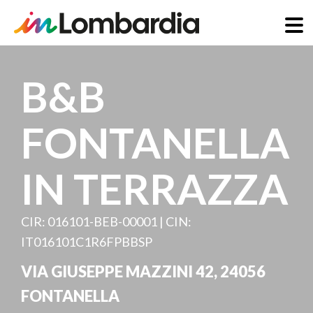
Salta
al
B&B
contenuto
principale
FONTANELLA
IN TERRAZZA
CIR: 016101-BEB-00001 | CIN:
IT016101C1R6FPBBSP
VIA GIUSEPPE MAZZINI 42
,
24056
FONTANELLA