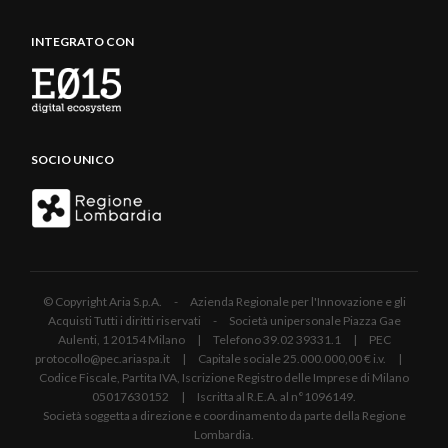
INTEGRATO CON
SOCIO UNICO
© Copyright Aria S.p.A. - Azienda Regionale per l'Innovazione e gli
Acquisti Tutti i diritti riservati - Società unipersonale Piazza Gae
Aulenti, 1 20154 Milano | Telefono 39.02 39331.1 | PEC
protocollo@pec.ariaspa.it | Capitale sociale 25.000.000,00 € i.v. |
Codice Fiscale, Partita IVA, Iscrizione Registro delle Imprese di Milano
05017630152 | Iscritta al R.E.A. al n°1096149.
Società soggetta a direzione e coordinamento da parte della Regione
Lombardia.