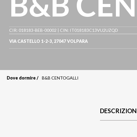
B&B CEN
CIR: 018183-BEB-00002 | CIN: IT018183C13VU2UZQD
VIA CASTELLO 1-2-3
,
27047
VOLPARA
Dove dormire
B&B CENTOGALLI
Briciole
di
pane
DESCRIZION