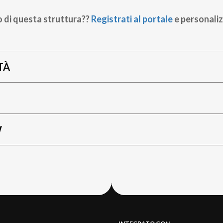
o di questa struttura??
Registrati al portale
e personaliz
TÀ
W