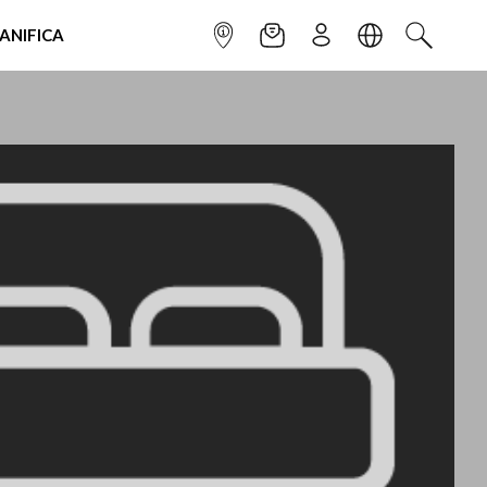
IANIFICA
INFOPOINT
NEWSLETTER
ISCRIVITI
LINGUA
CERCA