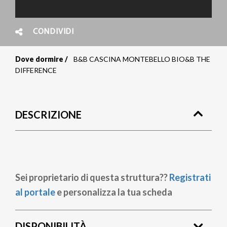
CONDIVIDI
Dove dormire
B&B CASCINA MONTEBELLO BIO&B THE
Briciole
DIFFERENCE
di
pane
DESCRIZIONE
Sei proprietario di questa struttura??
Registrati
al portale
e personalizza la tua scheda
DISPONIBILITÀ