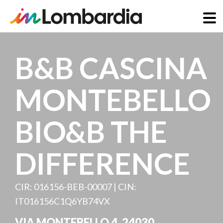
Salta
al
B&B CASCINA
contenuto
principale
MONTEBELLO
BIO&B THE
DIFFERENCE
CIR: 016156-BEB-00007 | CIN:
IT016156C1Q6YB74VX
VIA MONTEBELLO 4
,
24030