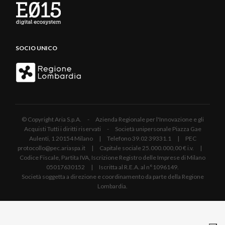
SOCIO UNICO
© Copyright Aria S.p.A. - Azienda Regionale per l'Innovazione e gli
Acquisti Tutti i diritti riservati - Società unipersonale Piazza Gae
Aulenti, 1 20154 Milano | Telefono 39.02 39331.1 | PEC
protocollo@pec.ariaspa.it | Capitale sociale 25.000.000,00 € i.v. |
Codice Fiscale, Partita IVA, Iscrizione Registro delle Imprese di Milano
05017630152 | Iscritta al R.E.A. al n°1096149.
Società soggetta a direzione e coordinamento da parte della Regione
Lombardia.