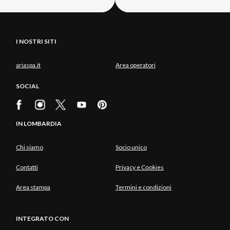
I NOSTRI SITI
ariaspa.it
Area operatori
SOCIAL
IN LOMBARDIA
Chi siamo
Socio unico
Contatti
Privacy e Cookies
Area stampa
Termini e condizioni
INTEGRATO CON