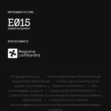
INTEGRATO CON
SOCIO UNICO
© Copyright Aria S.p.A. - Azienda Regionale per l'Innovazione e gli
Acquisti Tutti i diritti riservati - Società unipersonale Piazza Gae
Aulenti, 1 20154 Milano | Telefono 39.02 39331.1 | PEC
protocollo@pec.ariaspa.it | Capitale sociale 25.000.000,00 € i.v. |
Codice Fiscale, Partita IVA, Iscrizione Registro delle Imprese di Milano
05017630152 | Iscritta al R.E.A. al n°1096149.
Società soggetta a direzione e coordinamento da parte della Regione
Lombardia.