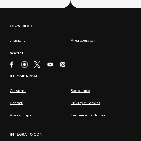
I NOSTRI SITI
ariaspa.it
Area operatori
SOCIAL
IN LOMBARDIA
Chi siamo
Socio unico
Contatti
Privacy e Cookies
Area stampa
Termini e condizioni
INTEGRATO CON