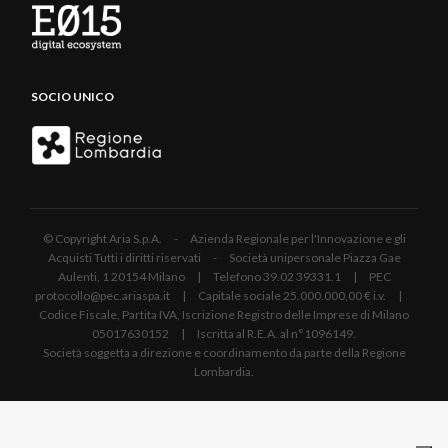
SOCIO UNICO
© Copyright Aria S.p.A. - Azienda Regionale per l'Innovazione e gli
Acquisti Tutti i diritti riservati - Società unipersonale Piazza Gae
Aulenti, 1 20154 Milano | Telefono 39.02 39331.1 | PEC
protocollo@pec.ariaspa.it | Capitale sociale 25.000.000,00 € i.v. |
Codice Fiscale, Partita IVA, Iscrizione Registro delle Imprese di Milano
05017630152 | Iscritta al R.E.A. al n°1096149.
Società soggetta a direzione e coordinamento da parte della Regione
Lombardia.