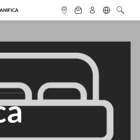
IANIFICA
INFOPOINT
NEWSLETTER
ISCRIVITI
LINGUA
CERCA
ca