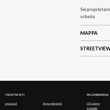
Sei proprietari
scheda
MAPPA
STREETVIE
I NOSTRI SITI
IN LOMBARDIA
ariaspa.it
Area operatori
Chi siamo
Contatti