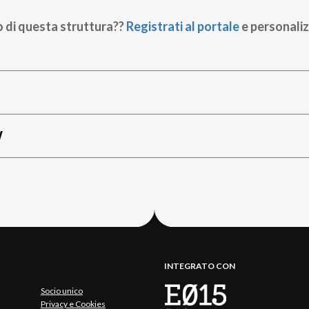
o di questa struttura??
Registrati al portale
e personaliz
W
INTEGRATO CON
Socio unico
Privacy e Cookies