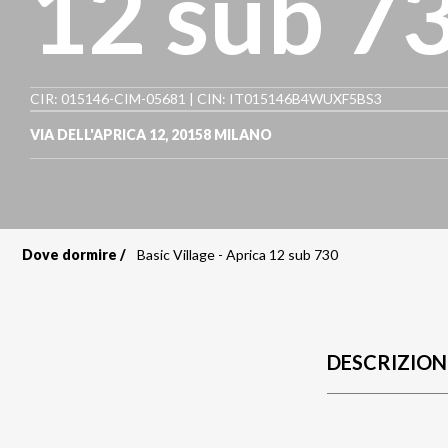
12 sub 7
CIR: 015146-CIM-05681 | CIN: IT015146B4WUXF5BS3
VIA DELL'APRICA 12
,
20158
MILANO
Dove dormire
Basic Village - Aprica 12 sub 730
Briciole
di
pane
DESCRIZION