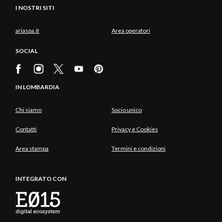
I NOSTRI SITI
ariaspa.it
Area operatori
SOCIAL
IN LOMBARDIA
Chi siamo
Socio unico
Contatti
Privacy e Cookies
Area stampa
Termini e condizioni
INTEGRATO CON