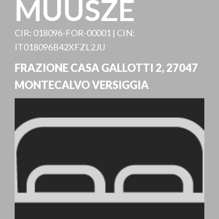
MUUSZE
CIR: 018096-FOR-00001 | CIN:
IT018096B42XFZL2JU
FRAZIONE CASA GALLOTTI 2
,
27047
MONTECALVO VERSIGGIA