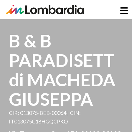
Salta
al
B & B
contenuto
principale
PARADISETT
di MACHEDA
GIUSEPPA
CIR: 013075-BEB-00064 | CIN:
IT013075C18HGQCPKQ