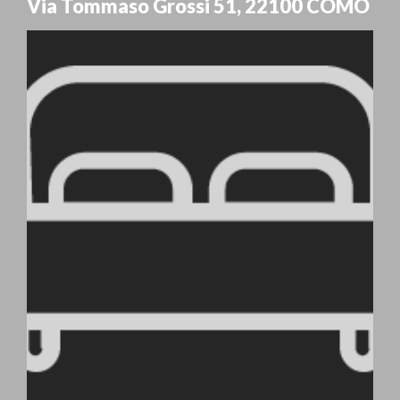
Via Tommaso Grossi 51
,
22100
COMO