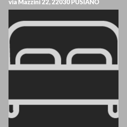
via Mazzini 22
,
22030
PUSIANO