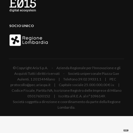
SOCIO UNICO
© Copyright Aria S.p.A. - Azienda Regionale per l'Innovazione e gli
Acquisti Tutti i diritti riservati - Società unipersonale Piazza Gae
Aulenti, 1 20154 Milano | Telefono 39.02 39331.1 | PEC
protocollo@pec.ariaspa.it | Capitale sociale 25.000.000,00 € i.v. |
Codice Fiscale, Partita IVA, Iscrizione Registro delle Imprese di Milano
05017630152 | Iscritta al R.E.A. al n°1096149.
Società soggetta a direzione e coordinamento da parte della Regione
Lombardia.