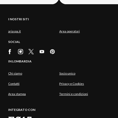
I NOSTRI SITI
ariaspa.it
Area operatori
SOCIAL
IN LOMBARDIA
Chi siamo
Socio unico
Contatti
Privacy e Cookies
Area stampa
Termini e condizioni
INTEGRATO CON