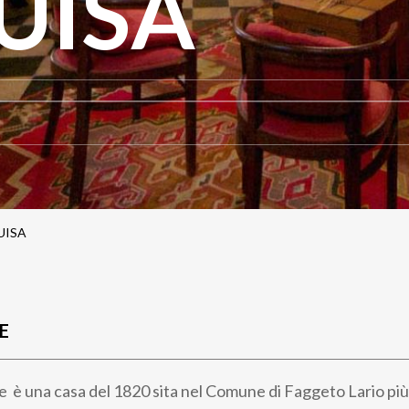
UISA
UISA
E
e è una casa del 1820 sita nel Comune di Faggeto Lario p