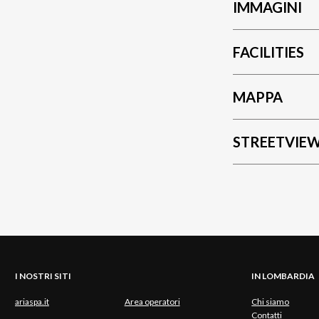
IMMAGINI
FACILITIES
MAPPA
STREETVIE
I NOSTRI SITI
IN LOMBARDIA
ariaspa.it
Area operatori
Chi siamo
Contatti