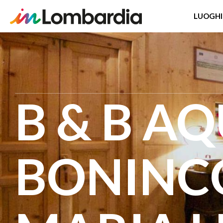
LUOGHI
Salta
al
contenuto
principale
B & B A
BONINC