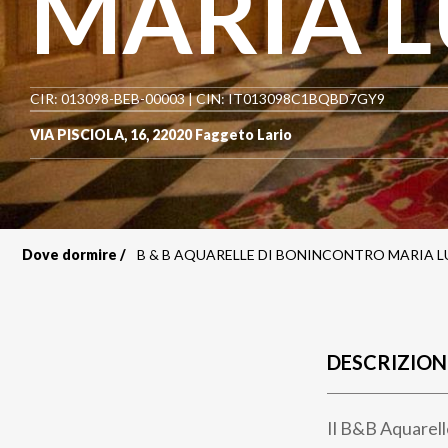
MARIA L
CIR: 013098-BEB-00003 | CIN: IT013098C1BQBD7GY9
VIA PISCIOLA, 16
,
22020
Faggeto Lario
Dove dormire
B & B AQUARELLE DI BONINCONTRO MARIA L
Briciole
di
pane
DESCRIZION
Il B&B Aquarell