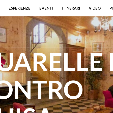
ESPERIENZE
EVENTI
ITINERARI
VIDEO
P
QUARELLE 
ONTRO