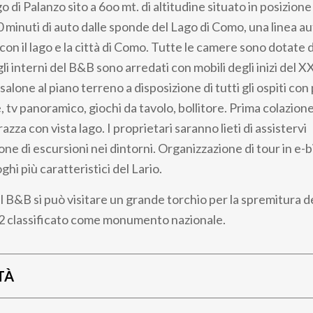
go di Palanzo sito a 6oo mt. di altitudine situato in posizion
 minuti di auto dalle sponde del Lago di Como, una linea a
 con il lago e la città di Como. Tutte le camere sono dotate
gli interni del B&B sono arredati con mobili degli inizi del X
alone al piano terreno a disposizione di tutti gli ospiti con 
, tv panoramico, giochi da tavolo, bollitore. Prima colazione
zza con vista lago. I proprietari saranno lieti di assistervi
one di escursioni nei dintorni. Organizzazione di tour in e-bi
ghi più caratteristici del Lario.
l B&B si può visitare un grande torchio per la spremitura d
72 classificato come monumento nazionale.
TÀ