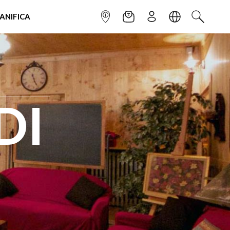
IANIFICA
INFOPOINT
NEWSLETTER
ISCRIVITI
LINGUA
CERCA
DI