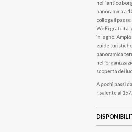
nell' antico bor
panoramica a 10
collega il paese
Wi-Fi gratuita, 
in legno. Ampio s
guide turistiche
panoramica terra
nell'organizzazi
scoperta dei luo
A pochi passi da
risalente al 15
DISPONIBILI