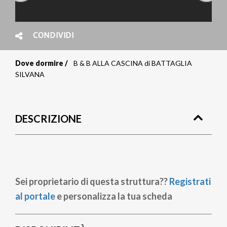
CONDIVIDI
Dove dormire
B & B ALLA CASCINA di BATTAGLIA
Briciole
SILVANA
di
pane
DESCRIZIONE
Sei proprietario di questa struttura??
Registrati
al portale
e personalizza la tua scheda