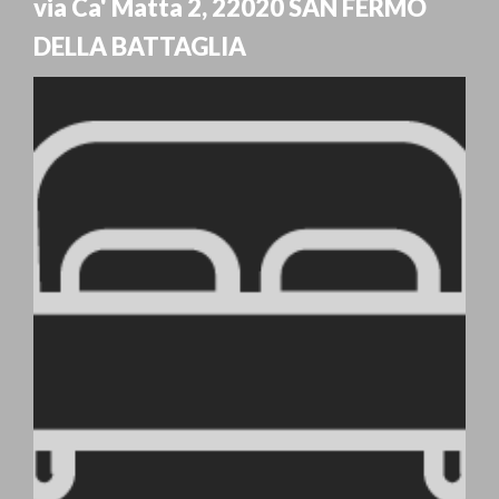
via Ca' Matta 2
,
22020
SAN FERMO
DELLA BATTAGLIA