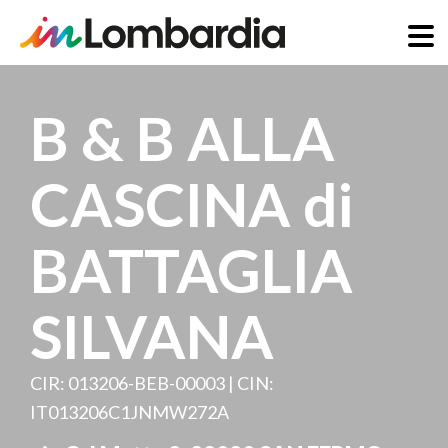
Salta
al
B & B ALLA
contenuto
principale
CASCINA di
BATTAGLIA
SILVANA
CIR: 013206-BEB-00003 | CIN:
IT013206C1JNMW272A