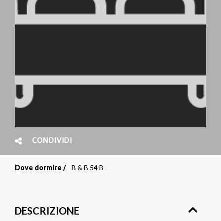
CONDIVIDI
Dove dormire
B & B 54 B
Briciole
di
DESCRIZIONE
pane