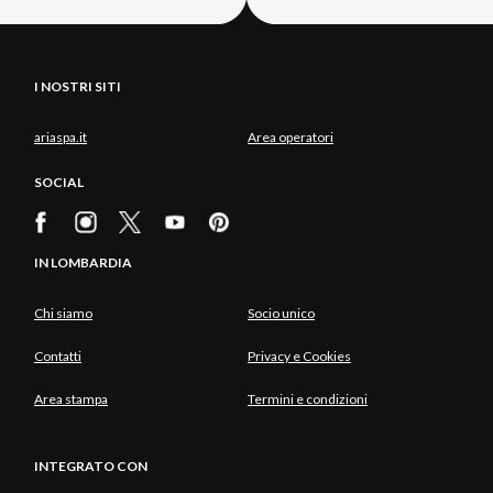
I NOSTRI SITI
ariaspa.it
Area operatori
SOCIAL
IN LOMBARDIA
Chi siamo
Socio unico
Contatti
Privacy e Cookies
Area stampa
Termini e condizioni
INTEGRATO CON