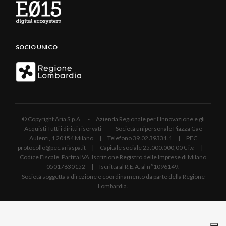
SOCIO UNICO
© Copyright Aria S.p.A. - Azienda Regionale per l'Innovazione e gli
Acquisti Tutti i diritti riservati - Società unipersonale Piazza Gae
Aulenti, 1 20154 Milano | Telefono 39.02 39331.1 | PEC
protocollo@pec.ariaspa.it | Capitale sociale 25.000.000,00 € i.v. |
Codice Fiscale, Partita IVA, Iscrizione Registro delle Imprese di Milano
05017630152 | Iscritta al R.E.A. al n°1096149.
Società soggetta a direzione e coordinamento da parte della Regione
Lombardia.