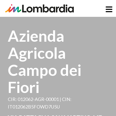
Salta
al
Azienda
contenuto
principale
Agricola
Campo dei
Fiori
CIR: 012062-AGR-00001 | CIN:
IT012062B5FOWD7U5U