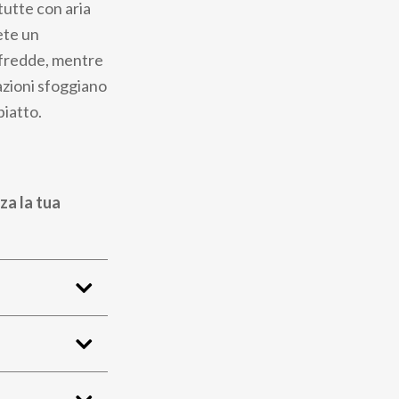
tutte con aria
ete un
 fredde, mentre
mazioni sfoggiano
piatto.
za la tua