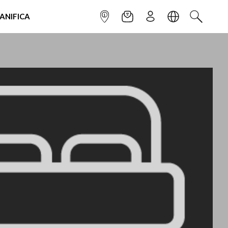
IANIFICA
INFOPOINT
NEWSLETTER
ISCRIVITI
LINGUA
CERCA