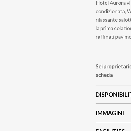
Hotel Aurora vi 
condizionata, W
rilassante salo
la prima colazio
raffinati pavim
Sei proprietari
scheda
DISPONIBILI
IMMAGINI