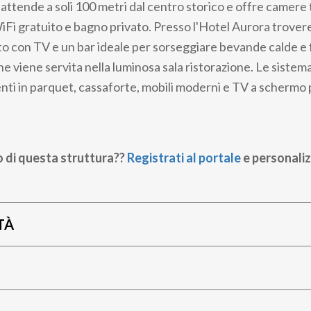
attende a soli 100 metri dal centro storico e offre camere 
iFi gratuito e bagno privato. Presso l'Hotel Aurora trover
tto con TV e un bar ideale per sorseggiare bevande calde e
ne viene servita nella luminosa sala ristorazione. Le siste
enti in parquet, cassaforte, mobili moderni e TV a schermo 
o di questa struttura??
Registrati al portale
e personaliz
TÀ