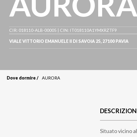
AUROR
CIR: 018110-ALB-00005 | CIN: IT018110A1YMXRZTF9
VIALE VITTORIO EMANUELE II DI SAVOIA 25
,
27100
PAVIA
Dove dormire
AURORA
Briciole
di
pane
DESCRIZION
Situato vicino a