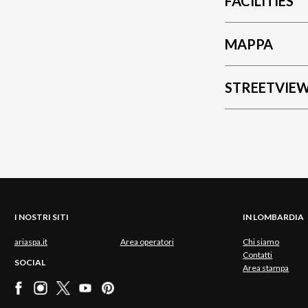
FACILITIES
MAPPA
STREETVIE
I NOSTRI SITI
IN LOMBARDIA
ariaspa.it
Area operatori
Chi siamo
Contatti
SOCIAL
Area stampa