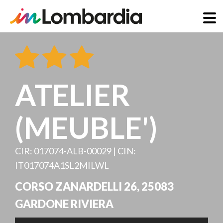
Salta
al
contenuto
principale
ATELIER
(MEUBLE')
CIR: 017074-ALB-00029 | CIN:
IT017074A1SL2MILWL
CORSO ZANARDELLI 26
,
25083
GARDONE RIVIERA