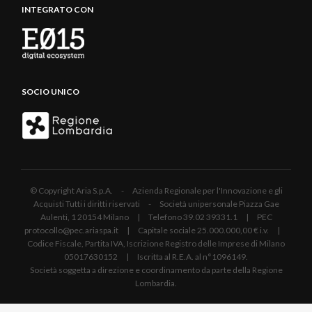
INTEGRATO CON
SOCIO UNICO
© Copyright Aria S.p.A. - Azienda Regionale per l'Innovazione e gli
Acquisti Tutti i diritti riservati - Società unipersonale Piazza Gae
Aulenti, 1 20154 Milano | Telefono 39.02 39331.1 | PEC
protocollo@pec.ariaspa.it | Capitale sociale 25.000.000,00 € i.v. |
Codice Fiscale, Partita IVA, Iscrizione Registro delle Imprese di Milano
05017630152 | Iscritta al R.E.A. al n°1096149.
Società soggetta a direzione e coordinamento da parte della Regione
Lombardia.