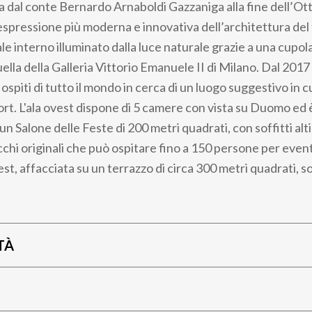
a dal conte Bernardo Arnaboldi Gazzaniga alla fine dell’Ot
 espressione più moderna e innovativa dell’architettura de
e interno illuminato dalla luce naturale grazie a una cupola
uella della Galleria Vittorio Emanuele II di Milano. Dal 2017
ospiti di tutto il mondo in cerca di un luogo suggestivo in 
ort.
L'ala ovest dispone di 5 camere con vista su Duomo ed 
un Salone delle Feste di 200 metri quadrati, con soffitti alti
chi originali che
può ospitare fino a 150 persone per event
a est, affacciata su un terrazzo di circa 300 metri quadrati, s
TÀ