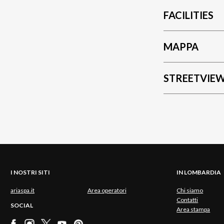
FACILITIES
MAPPA
STREETVIE
I NOSTRI SITI
IN LOMBARDIA
ariaspa.it
Area operatori
Chi siamo
Contatti
SOCIAL
Area stampa