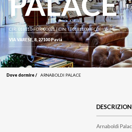
PALACE
CIR: 018110-FOR-00021 | CIN: IT018110B4FCDBWK24
VIA VARESE, 8
,
27100
Pavia
Dove dormire
ARNABOLDI PALACE
Briciole
di
pane
DESCRIZION
Arnaboldi Pala