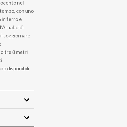
tocento nel
l tempo, con uno
 in ferro e
 l’Arnaboldi
cui soggiornare
è
 oltre 8 metri
i
ono disponibili