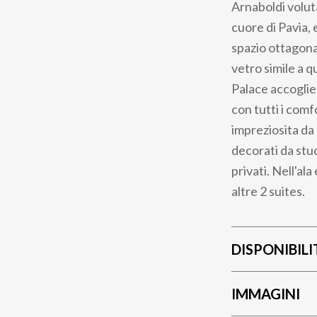
Arnaboldi volut
cuore di Pavia,
spazio ottagonal
vetro simile a q
Palace accoglie 
con tutti i comf
impreziosita
da 
decorati da stuc
privati. Nell'al
altre 2 suites.
DISPONIBILI
IMMAGINI