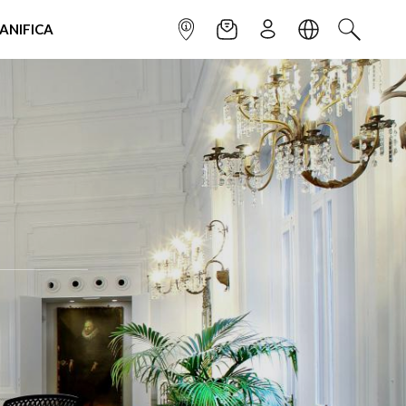
IANIFICA
INFOPOINT
NEWSLETTER
ISCRIVITI
LINGUA
CERCA