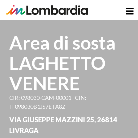
Salta
al
Area di sosta
contenuto
principale
LAGHETTO
VENERE
CIR: 098030-CAM-00001 | CIN:
IT098030B1JS7ETA8Z
VIA GIUSEPPE MAZZINI 25
,
26814
LIVRAGA