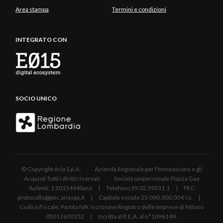
Area stampa
Termini e condizioni
INTEGRATO CON
SOCIO UNICO
© Copyright Aria S.p.A. - Azienda Regionale per l'Innovazione e gli
Acquisti Tutti i diritti riservati - Società unipersonale Piazza Gae
Aulenti, 1 20154 Milano | Telefono 39.02 39331.1 | PEC
protocollo@pec.ariaspa.it | Capitale sociale 25.000.000,00 € i.v. |
Codice Fiscale, Partita IVA, Iscrizione Registro delle Imprese di Milano
05017630152 | Iscritta al R.E.A. al n°1096149.