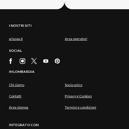
I NOSTRI SITI
ariaspa.it
Area operatori
SOCIAL
IN LOMBARDIA
Chi siamo
Socio unico
Contatti
Privacy e Cookies
Area stampa
Termini e condizioni
INTEGRATO CON