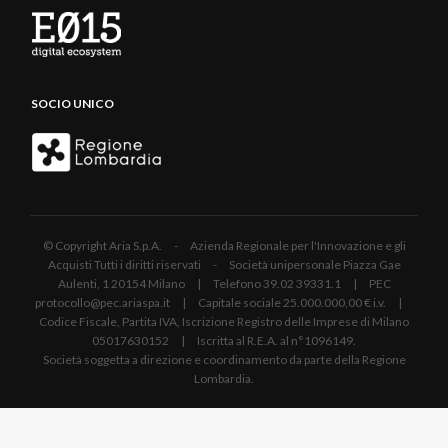
SOCIO UNICO
© Copyright Aria S.p.A. - Azienda Regionale per l'Innovazione e gli
Acquisti Tutti i diritti riservati - Società unipersonale Piazza Gae
Aulenti, 1 20154 Milano | Telefono 39.02 39331.1 | PEC
protocollo@pec.ariaspa.it | Capitale sociale 25.000.000,00 € i.v. |
Codice Fiscale, Partita IVA, Iscrizione Registro delle Imprese di Milano
05017630152 | Iscritta al R.E.A. al n°1096149.
Società soggetta a direzione e coordinamento da parte della Regione
Lombardia.