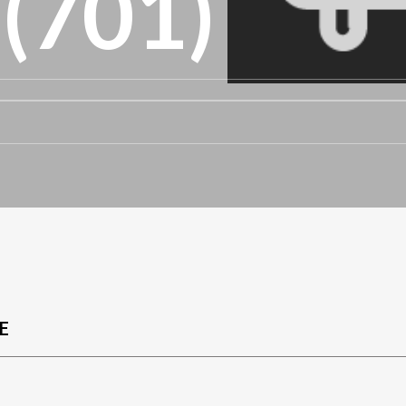
 (701)
E