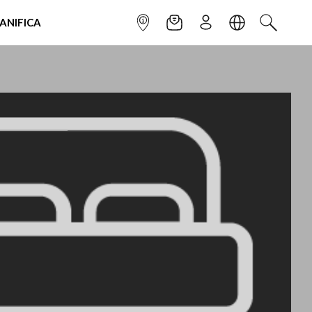
IANIFICA
INFOPOINT
NEWSLETTER
ISCRIVITI
LINGUA
CERCA