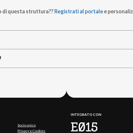
o di questa struttura??
Registrati al portale
e personaliz
W
INTEGRATO CON
Socio unico
Privacy e Cookies