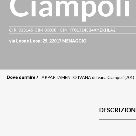
Ciampoli
CIR: 013145-CIM-00008 | CIN: IT013145B4XYZKHLA2
via Leone Leoni 25
,
22017
MENAGGIO
Dove dormire
APPARTAMENTO IVANA di Ivana Ciampoli (701)
Briciole
di
pane
DESCRIZION