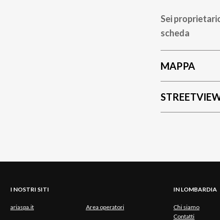
Sei proprietari
scheda
MAPPA
STREETVIE
I NOSTRI SITI
IN LOMBARDIA
ariaspa.it
Area operatori
Chi siamo
Contatti