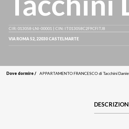
Tacchini 
CIR: 013058-LNI-00001 | CIN: IT013058C2F9CFITJ8
VIA ROMA 52
,
22030
CASTELMARTE
Dove dormire
APPARTAMENTO FRANCESCO di Tacchini Danie
Briciole
di
pane
DESCRIZION