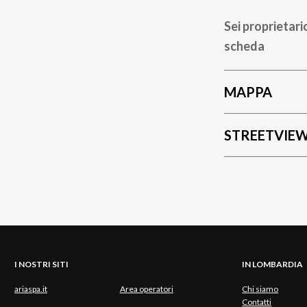
Sei proprietari
scheda
MAPPA
STREETVIE
I NOSTRI SITI
IN LOMBARDIA
ariaspa.it
Area operatori
Chi siamo
Contatti