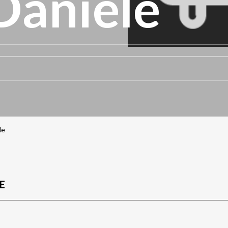
Daniele
le
E