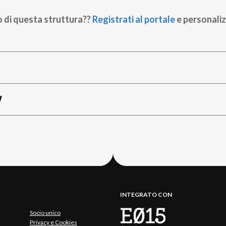
o di questa struttura??
Registrati al portale
e personaliz
W
INTEGRATO CON
Socio unico
Privacy e Cookies