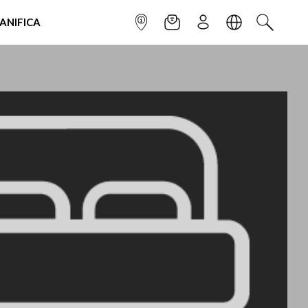
IANIFICA
INFOPOINT
NEWSLETTER
ISCRIVITI
LINGUA
CERCA