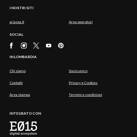
I NOSTRI SITI
ariaspa.it
Area operatori
SOCIAL
IN LOMBARDIA
Chi siamo
Socio unico
Contatti
Privacy e Cookies
Area stampa
Termini e condizioni
INTEGRATO CON