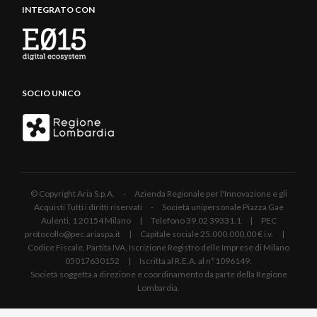
INTEGRATO CON
SOCIO UNICO
© Copyright Aria S.p.A. - Azienda Regionale per l'Innovazione e gli
Acquisti Tutti i diritti riservati - Società unipersonale Piazza Gae
Aulenti, 1 20154 Milano | Telefono 39.02 39331.1 | PEC
protocollo@pec.ariaspa.it | Capitale sociale 25.000.000,00 € i.v. |
Codice Fiscale, Partita IVA, Iscrizione Registro delle Imprese di Milano
05017630152 | Iscritta al R.E.A. al n°1096149.
Società soggetta a direzione e coordinamento da parte della Regione
Lombardia.