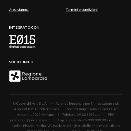
Area stampa
Termini e condizioni
INTEGRATO CON
SOCIO UNICO
© Copyright Aria S.p.A. - Azienda Regionale per l'Innovazione e gli
Acquisti Tutti i diritti riservati - Società unipersonale Piazza Gae
Aulenti, 1 20154 Milano | Telefono 39.02 39331.1 | PEC
protocollo@pec.ariaspa.it | Capitale sociale 25.000.000,00 € i.v. |
Codice Fiscale, Partita IVA, Iscrizione Registro delle Imprese di Milano