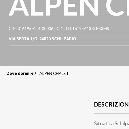
ALPEN 
CIR: 016195-ALB-00006 | CIN: IT016195A13RLRB3MS
VIA SERTA 1/D
,
24020
SCHILPARIO
Dove dormire
ALPEN CHALET
Briciole
di
pane
DESCRIZION
Situato a Schilp