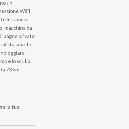
rano un
onnessione WiFi
utte le camere
de, macchina da
di bagno privato
all'italiana. In
e noleggiare
mo e lo sci. La
sta 73 km
za la tua