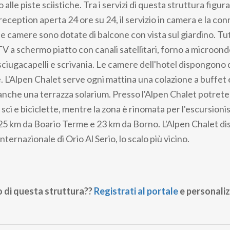
 alle piste sciistiche. Tra i servizi di questa struttura figu
reception aperta 24 ore su 24, il servizio in camera e la c
 le camere sono dotate di balcone con vista sul giardino. T
TV a schermo piatto con canali satellitari, forno a microon
asciugacapelli e scrivania. Le camere dell'hotel dispongono 
e. L'Alpen Chalet serve ogni mattina una colazione a buffet e 
anche una terrazza solarium. Presso l'Alpen Chalet potret
sci e biciclette, mentre la zona è rinomata per l'escursionis
 25 km da Boario Terme e 23 km da Borno. L'Alpen Chalet di
nternazionale di Orio Al Serio, lo scalo più vicino.
o di questa struttura??
Registrati al portale
e personaliz