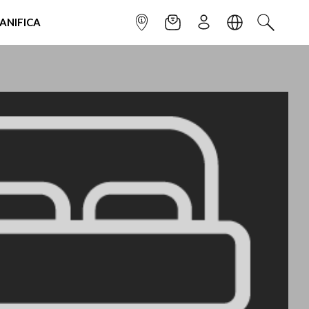
IANIFICA
INFOPOINT
NEWSLETTER
ISCRIVITI
LINGUA
CERCA