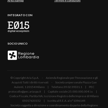
Area stampa
Termini e condizioni
INTEGRATO CON
SOCIO UNICO
© Copyright Aria S.p.A. - Azienda Regionale per l'Innovazione e gli
Acquisti Tutti i diritti riservati - Società unipersonale Piazza Gae
Aulenti, 1 20154 Milano | Telefono 39.02 39331.1 | PEC
protocollo@pec.ariaspa.it | Capitale sociale 25.000.000,00 € i.v. |
Codice Fiscale, Partita IVA, Iscrizione Registro delle Imprese di Milano
05017630152 | Iscritta al R.E.A. al n°1096149.
Società soggetta a direzione e coordinamento da parte della Regione