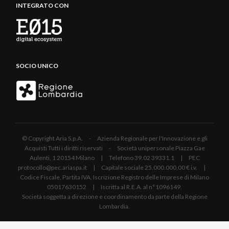
INTEGRATO CON
SOCIO UNICO
© Copyright Aria S.p.A. - Azienda Regionale per l'Innovazione e gli
Acquisti Tutti i diritti riservati - Società unipersonale Piazza Gae
Aulenti, 1 20154 Milano | Telefono 39.02 39331.1 | PEC
protocollo@pec.ariaspa.it | Capitale sociale 25.000.000,00 € i.v. |
Codice Fiscale, Partita IVA, Iscrizione Registro delle Imprese di Milano
05017630152 | Iscritta al R.E.A. al n°1096149.
Società soggetta a direzione e coordinamento da parte della Regione
Lombardia.