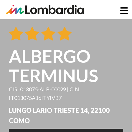
Salta
al
contenuto
principale
ALBERGO
TERMINUS
CIR: 013075-ALB-00029 | CIN:
IT013075A16ITYIVB7
LUNGO LARIO TRIESTE 14
,
22100
COMO