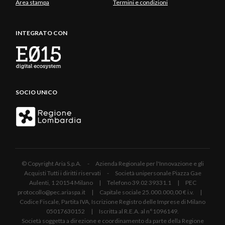
Area stampa
Termini e condizioni
INTEGRATO CON
SOCIO UNICO
© Copyright Aria S.p.A. - Azienda Regionale per l'Innovazione e gli
Acquisti Tutti i diritti riservati - Società unipersonale Piazza Gae
Aulenti, 1 20154 Milano | Telefono 39.02 39331.1 | PEC
protocollo@pec.ariaspa.it | Capitale sociale 25.000.000,00 € i.v. |
Codice Fiscale, Partita IVA, Iscrizione Registro delle Imprese di Milano
05017630152 | Iscritta al R.E.A. al n°1096149.
Società soggetta a direzione e coordinamento da parte della Regione