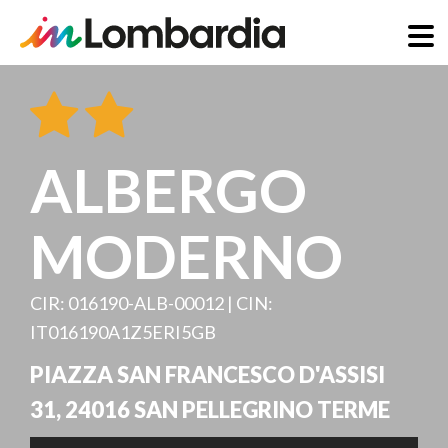
Salta
al
contenuto
principale
ALBERGO
MODERNO
CIR: 016190-ALB-00012 | CIN:
IT016190A1Z5ERI5GB
PIAZZA SAN FRANCESCO D'ASSISI
31
,
24016
SAN PELLEGRINO TERME