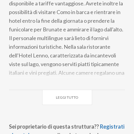
disponibile a tariffe vantaggiose. Avrete inoltre la
possibilità di visitare Como in barca e rientrare in
hotel entro la fine della giornata o prendere la
funicolare per Brunate e ammirare il lago dall'alto.
Il personale multilingue sarà lieto di fornirvi
informazioni turistiche. Nella sala ristorante
dell'Hotel Lenno, caratterizzata da incantevoli
viste sul lago, vengono serviti piatti tipicamente
italiani e vini pregiati. Alcune camere regalano una
veduta sul lago, mentre altre sono attici spaziosi.
LEGGI TUTTO
Sei proprietario di questa struttura??
Registrati