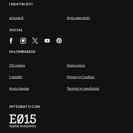
I NOSTRI SITI
ariaspa.it
Area operatori
SOCIAL
IN LOMBARDIA
Chi siamo
Socio unico
Contatti
Privacy e Cookies
Area stampa
Termini e condizioni
INTEGRATO CON