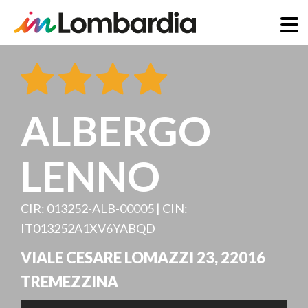
Salta
al
contenuto
principale
ALBERGO
LENNO
CIR: 013252-ALB-00005 | CIN:
IT013252A1XV6YABQD
VIALE CESARE LOMAZZI 23
,
22016
TREMEZZINA