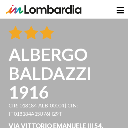
Salta
al
contenuto
principale
ALBERGO
BALDAZZI
1916
CIR: 018184-ALB-00004 | CIN:
IT018184A1SU76H29T
VIA VITTORIO EMANUELE III 54
,