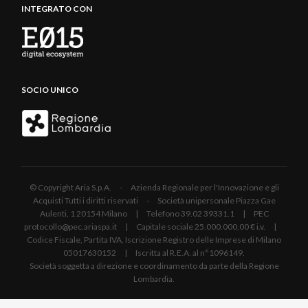
INTEGRATO CON
SOCIO UNICO
© Copyright Aria S.p.A. - Azienda Regionale per l'Innovazione e gli
Acquisti Tutti i diritti riservati - Società unipersonale Piazza Gae
Aulenti, 1 20154 Milano | Telefono 39.02 39331.1 | PEC
protocollo@pec.ariaspa.it | Capitale sociale 25.000.000,00 € i.v. |
Codice Fiscale, Partita IVA, Iscrizione Registro delle Imprese di Milano
05017630152 | Iscritta al R.E.A. al n°1096149.
Società soggetta a direzione e coordinamento da parte della Regione
Lombardia.