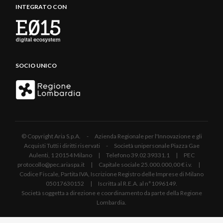
INTEGRATO CON
SOCIO UNICO
© Copyright Aria S.p.A. - Azienda Regionale per l'Innovazione e gli
Acquisti Tutti i diritti riservati - Società unipersonale Piazza Gae
Aulenti, 1 20154 Milano | Telefono 39.02 39331.1 | PEC
protocollo@pec.ariaspa.it | Capitale sociale 25.000.000,00 € i.v. |
Codice Fiscale, Partita IVA, Iscrizione Registro delle Imprese di Milano
05017630152 | Iscritta al R.E.A. al n°1096149.
Società soggetta a direzione e coordinamento da parte della Regione
Lombardia.