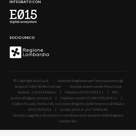
INTEGRATO CON
SOCIO UNICO
© Copyright Aria S.p.A. - Azienda Regionale per l'Innovazione e gli
Acquisti Tutti i diritti riservati - Società unipersonale Piazza Gae
Aulenti, 1 20154 Milano | Telefono 39.02 39331.1 | PEC
protocollo@pec.ariaspa.it | Capitale sociale 25.000.000,00 € i.v. |
Codice Fiscale, Partita IVA, Iscrizione Registro delle Imprese di Milano
05017630152 | Iscritta al R.E.A. al n°1096149.
Società soggetta a direzione e coordinamento da parte della Regione
Lombardia.