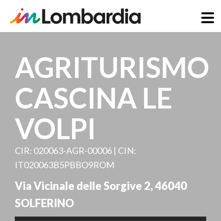
Salta
al
AGRITURISMO
contenuto
principale
CASCINA LE
VOLPI
CIR: 020063-AGR-00006 | CIN:
IT020063B5PBBO9ROM
Via Vicinale delle Sorgive 2
,
46040
SOLFERINO