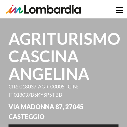
Salta
al
AGRITURISMO
contenuto
principale
CASCINA
ANGELINA
CIR: 018037-AGR-00005 | CIN:
IT018037B5KYSP5TBB
VIA MADONNA 87
,
27045
CASTEGGIO