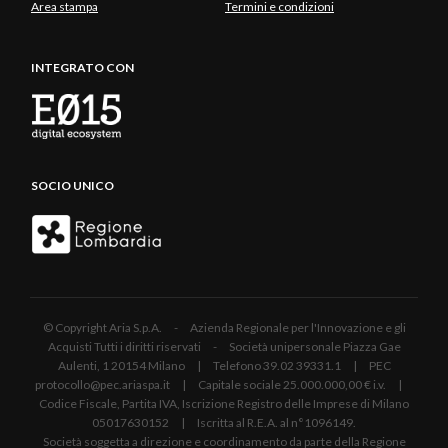
Area stampa
Termini e condizioni
INTEGRATO CON
SOCIO UNICO
© Copyright Aria S.p.A. - Azienda Regionale per l'Innovazione e gli
Acquisti Tutti i diritti riservati - Società unipersonale Piazza Gae
Aulenti, 1 20154 Milano | Telefono 39.02 39331.1 | PEC
protocollo@pec.ariaspa.it | Capitale sociale 25.000.000,00 € i.v. |
Codice Fiscale, Partita IVA, Iscrizione Registro delle Imprese di Milano
05017630152 | Iscritta al R.E.A. al n°1096149.
Società soggetta a direzione e coordinamento da parte della Regione