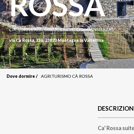
ROSSA
CIR: 014044-AGR-00003 | CIN: IT014044B5NSELSZA3
via Cà Rossa, 336
,
23020
Montagna in Valtellina
Dove dormire
AGRITURISMO CÀ ROSSA
Briciole
di
pane
DESCRIZION
Ca’ Rossa suit