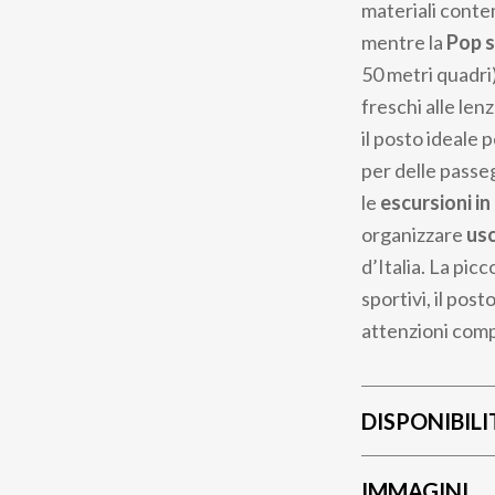
materiali conte
mentre la
Pop s
50 metri quadri)
freschi alle len
il posto ideale p
per delle passe
le
escursioni in
organizzare
usc
d’Italia. La picc
sportivi, il post
attenzioni compl
DISPONIBILI
IMMAGINI