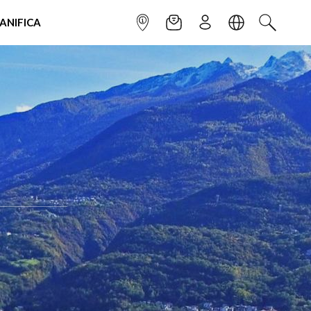
IANIFICA
INFOPOINT
NEWSLETTER
ISCRIVITI
LINGUA
CERCA