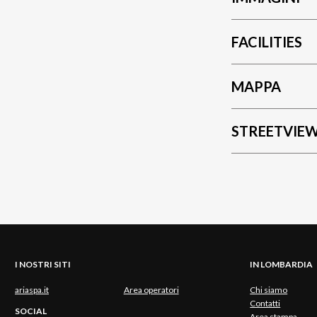
FACILITIES
MAPPA
STREETVIE
I NOSTRI SITI
IN LOMBARDIA
ariaspa.it
Area operatori
Chi siamo
Contatti
SOCIAL
Area stampa