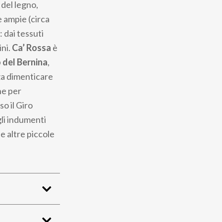
del legno,
e ampie (circa
: dai tessuti
ini.
Ca’ Rossa
è
 del Bernina
,
za dimenticare
ne per
o il Giro
egli indumenti
 e altre piccole