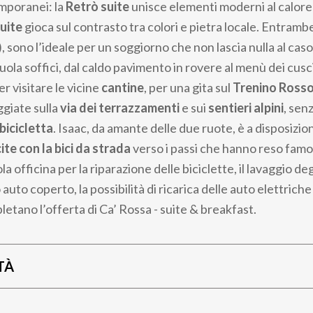
mporanei: la
Retrò suite
unisce elementi moderni al calore 
uite
gioca sul contrasto tra colori e pietra locale. Entramb
, sono l’ideale per un soggiorno che non lascia nulla al caso
zuola soffici, dal caldo pavimento in rovere al menù dei cusc
er visitare le vicine
cantine
, per una gita sul
Trenino Rosso
ggiate sulla
via dei terrazzamenti
e sui
sentieri alpini
, sen
 bicicletta
. Isaac, da amante delle due ruote, è a disposizio
ite con la bici da strada
verso i passi che hanno reso famos
ola officina per la riparazione delle biciclette, il lavaggio d
o auto coperto, la possibilità di ricarica delle auto elettriche
etano l’offerta di Ca’ Rossa - suite & breakfast.
TÀ