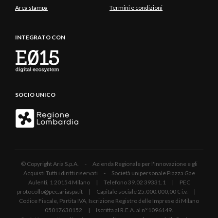
Area stampa
Termini e condizioni
INTEGRATO CON
SOCIO UNICO
© Copyright Aria S.p.A. - Azienda Regionale per l'Innovazione e gli
Acquisti Tutti i diritti riservati - Società unipersonale Piazza Gae
Aulenti, 1 20154 Milano | Telefono 39.02 39331.1 | PEC
protocollo@pec.ariaspa.it | Capitale sociale 25.000.000,00 € i.v. |
Codice Fiscale, Partita IVA, Iscrizione Registro delle Imprese di Milano
05017630152 | Iscritta al R.E.A. al n°1096149.