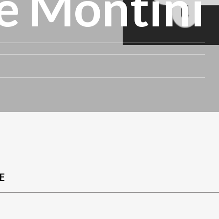
te Montini
E