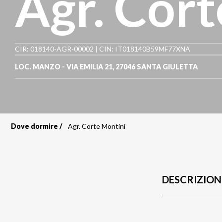
Agr. Cor
CIR: 018140-AGR-00002 | CIN: IT018140B59MF77XNA
LOC. MANZO - VIA EMILIA 21
,
27046
SANTA GIULETTA
Dove dormire
Agr. Corte Montini
Briciole
di
pane
DESCRIZION