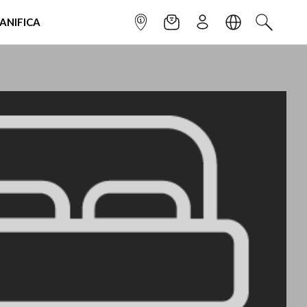
IANIFICA
INFOPOINT
NEWSLETTER
ISCRIVITI
LINGUA
CERCA