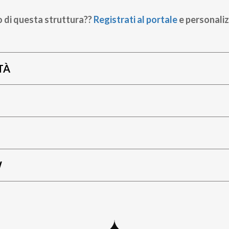
o di questa struttura??
Registrati al portale
e personaliz
TÀ
W