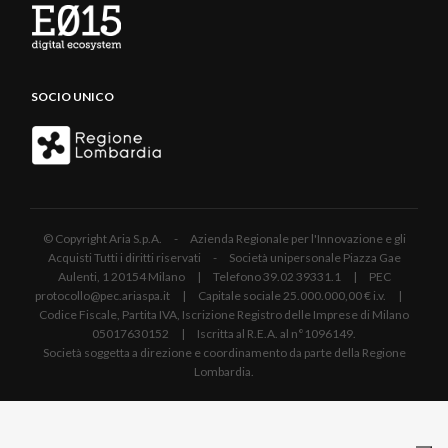
SOCIO UNICO
© Copyright Aria S.p.A. - Azienda Regionale per l'Innovazione e gli
Acquisti Tutti i diritti riservati - Società unipersonale Piazza Gae
Aulenti, 1 20154 Milano | Telefono 39.02 39331.1 | PEC
protocollo@pec.ariaspa.it | Capitale sociale 25.000.000,00 € i.v. |
Codice Fiscale, Partita IVA, Iscrizione Registro delle Imprese di Milano
05017630152 | Iscritta al R.E.A. al n°1096149.
Società soggetta a direzione e coordinamento da parte della Regione
Lombardia.