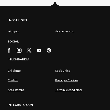
I NOSTRI SITI
ariaspa.it
Area operatori
SOCIAL
IN LOMBARDIA
Chi siamo
Socio unico
Contatti
Privacy e Cookies
Area stampa
Termini e condizioni
INTEGRATO CON