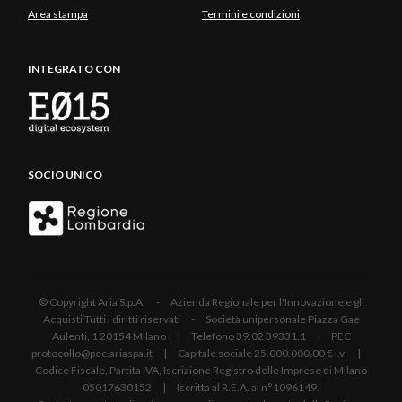
Area stampa
Termini e condizioni
INTEGRATO CON
SOCIO UNICO
© Copyright Aria S.p.A. - Azienda Regionale per l'Innovazione e gli
Acquisti Tutti i diritti riservati - Società unipersonale Piazza Gae
Aulenti, 1 20154 Milano | Telefono 39.02 39331.1 | PEC
protocollo@pec.ariaspa.it | Capitale sociale 25.000.000,00 € i.v. |
Codice Fiscale, Partita IVA, Iscrizione Registro delle Imprese di Milano
05017630152 | Iscritta al R.E.A. al n°1096149.